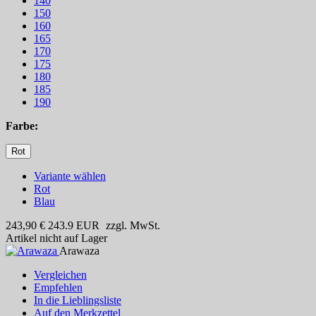
140
150
160
165
170
175
180
185
190
Farbe:
Rot
Variante wählen
Rot
Blau
243,90 €
243.9
EUR
zzgl. MwSt.
Artikel nicht auf Lager
Arawaza
Vergleichen
Empfehlen
In die Lieblingsliste
Auf den Merkzettel