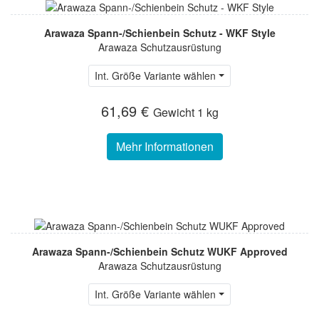
Arawaza Spann-/Schienbein Schutz - WKF Style
Arawaza Schutzausrüstung
Int. Größe Variante wählen
61,69 €
Gewicht
1 kg
Mehr Informationen
Arawaza Spann-/Schienbein Schutz WUKF Approved
Arawaza Schutzausrüstung
Int. Größe Variante wählen