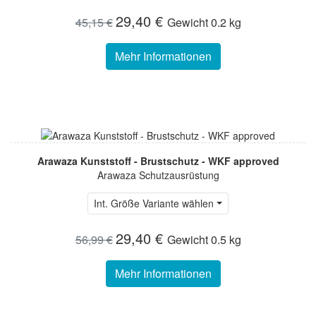
29,40 €
45,15 €
Gewicht
0.2 kg
Mehr Informationen
Arawaza Kunststoff - Brustschutz - WKF approved
Arawaza Schutzausrüstung
Int. Größe Variante wählen
29,40 €
56,99 €
Gewicht
0.5 kg
Mehr Informationen