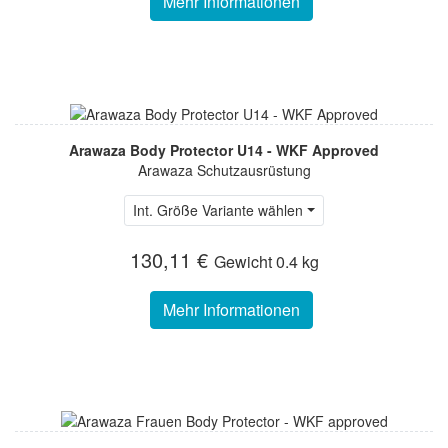
Mehr Informationen
Arawaza Body Protector U14 - WKF Approved
Arawaza Schutzausrüstung
Int. Größe Variante wählen
130,11 €
Gewicht
0.4 kg
Mehr Informationen