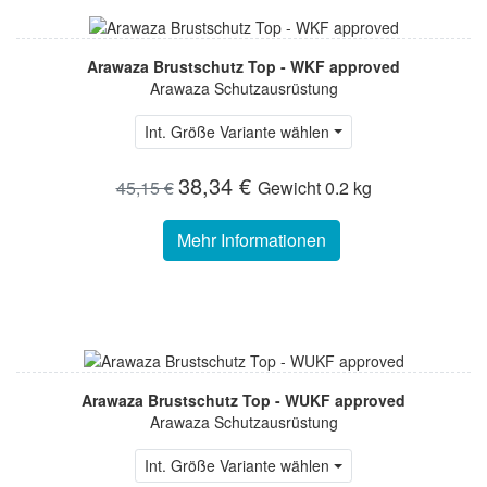
Arawaza Brustschutz Top - WKF approved
Arawaza Schutzausrüstung
Int. Größe Variante wählen
38,34 €
45,15 €
Gewicht
0.2 kg
Mehr Informationen
Arawaza Brustschutz Top - WUKF approved
Arawaza Schutzausrüstung
Int. Größe Variante wählen