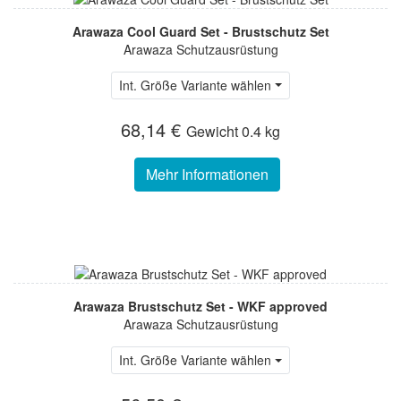
Arawaza Cool Guard Set - Brustschutz Set
Arawaza Schutzausrüstung
Int. Größe Variante wählen
68,14 €
Gewicht
0.4 kg
Mehr Informationen
Arawaza Brustschutz Set - WKF approved
Arawaza Schutzausrüstung
Int. Größe Variante wählen