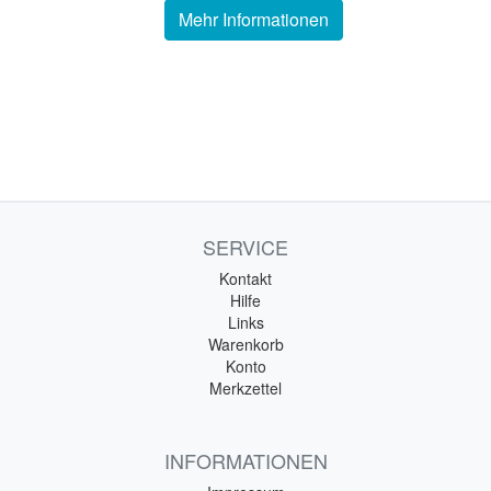
Mehr Informationen
SERVICE
Kontakt
Hilfe
Links
Warenkorb
Konto
Merkzettel
INFORMATIONEN