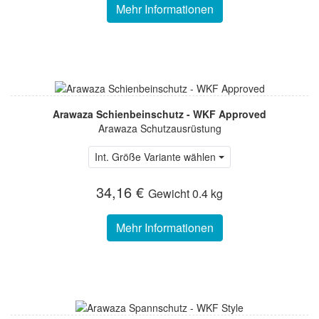
Mehr Informationen
Arawaza Schienbeinschutz - WKF Approved
Arawaza Schutzausrüstung
Int. Größe Variante wählen
34,16 €
Gewicht
0.4 kg
Mehr Informationen