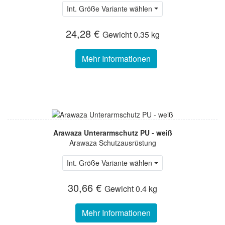
Int. Größe Variante wählen
24,28 €
Gewicht
0.35 kg
Mehr Informationen
Arawaza Unterarmschutz PU - weiß
Arawaza Schutzausrüstung
Int. Größe Variante wählen
30,66 €
Gewicht
0.4 kg
Mehr Informationen